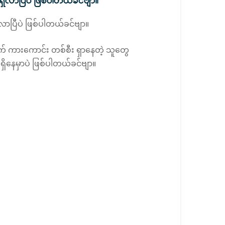
ရှိလာပြီပဲ ဖြစ်ပါတယ်ခင်ဗျာ။
ိလာပြီပဲ ဖြစ်ပါတယ်ခင်ဗျာ။
တွက် ကားကောင်း တစ်စီး ရှာနေတဲ့ သူတွေ
ှိနေမှာပဲ ဖြစ်ပါတယ်ခင်ဗျာ။