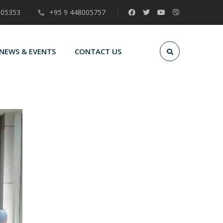
005353
+95 9 448005757
NEWS & EVENTS
CONTACT US