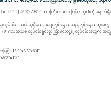
 Forland LT LJ 469Q-AEC 9’ကားကြီးကတော့ မြန်မာထူးစံကို ရောက်
့ Forland LT LJ 469Q-AEC 9’ကားကြီးကတော့ မြန်မာထူးစံကို ရောက်ရှ
ပျိုးရေးလုပ်ငန်း ၊ သယ်ယူပို့ဆောင်ရေးလုပ်ငန်း စသည့်လုပ်ငန်း တွေအ
 9′ ကားအသစ် လုပ်ငန်းရှင်လူးကြီးမင်းတို့ရဲ့ လုပ်ငန်းအတွက် အတူရ
င့်)-15’9″𝘅5’5″𝘅6’4″
5’2″𝘅1’2″