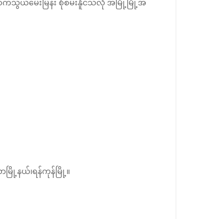
ွယ်မေးမြန်း စုံစမ်းနိူင်သလို အမြို့မြို့အ
ို့နယ်၊ရန်ကုန်မြို့။