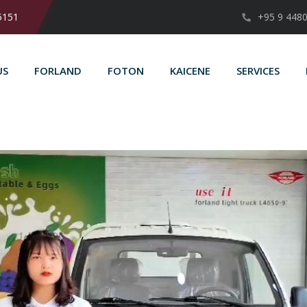
5151
+95 9 448
US
FORLAND
FOTON
KAICENE
SERVICES