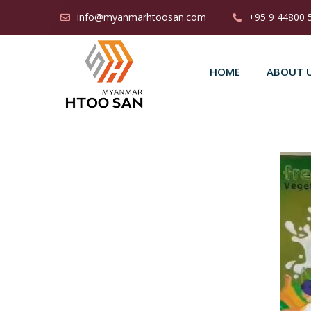
info@myanmarhtoosan.com
+95 9 44800 
HOME
ABOUT 