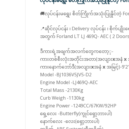
လုပ်ငန်းမရွှေး စိတ်ကြိုက်အသုံးပြုနိူင်တဲ့
🚚လုပ်ငန်းမရွှေး စိတ်ကြိုက်အသုံးပြုနိူင်တဲ
📍ဆိုင်လုပ်ငန်း ၊ Delivery လုပ်ငန်း ၊ စိုက်
အတွက် Forland LT LJ 469Q- AEC ( 2 Doors )
ဒီကားရဲ့အချက်အလက်တွေကတော့့-
ကားတစ်စီးလုံးအတိုင်းအတာ(အလျား𝘅အနံ 𝘅 အမြ
ကားနောက်ဘော်ဒီ(အလျား𝘅အနံ 𝘅 အမြင့်)-9’2″
Model -BJ1036V5JV5-D2
Engine Model -LJ469Q-AEC
Total Mass -2130Kg
Curb Weigh -1130kg
Engine Power -1249CC/67KW/92HP
ရှေ့လေး -Butterfly(ကွုင်ရှော့ဘားပါ)
နောက်လေး -လေး(ရှော့ဘားပါ)