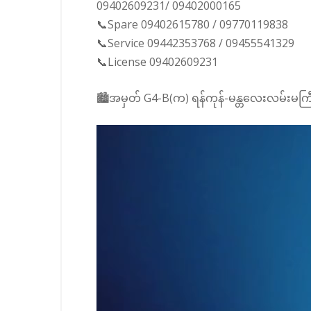
09402609231/ 09402000165
📞Spare 09402615780 / 09770119838
📞Service 09442353768 / 09455541329
📞License 09402609231
🏙️အမှတ် G4-B(က) ရန်ကုန်-မန္တလေးလမ်းမကြီ
Video
Player