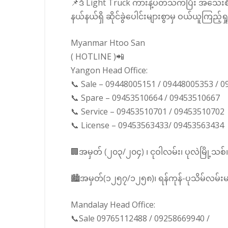
📌ဒီ Light Truck ကားနဲ့ပတ်သက်ပြီး အသေးစိတ်
နယ်နယ်ရှိ ဆိုင်ခွဲပေါင်းများစွာမှ ဝယ်ယူကြည့်ရ
Myanmar Htoo San
( HOTLINE )📲
Yangon Head Office:
📞 Sale – 09448005151 / 09448005353 / 
📞 Spare – 09453510664 / 09453510667
📞 Service – 09453510701 / 09453510702
📞 License – 09453563433/ 09453563434
🏢အမှတ် (၂၀၃/၂၀၄) ၊ ငုဝါလမ်း၊ ပုလဲမြို့သစ်၊ မင်
🏙️အမှတ်(၁၂၅၇/၁၂၅၈)၊ ရန်ကုန်-ပုသိမ်လမ်းမက
Mandalay Head Office:
📞Sale 09765112488 / 09258669940 /