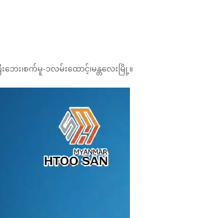
းဘေး၊စက်မူ-၁လမ်းထောင့်၊မန္တလေးမြို့။