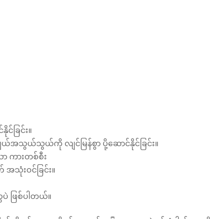
ိုင်ခြင်း။
အသွယ်သွယ်ကို လျင်မြန်စွာ ပို့ဆောင်နိုင်ခြင်း။
သော ကားတစ်စီး
က် အသုံးဝင်ခြင်း။
ေပဲ ဖြစ်ပါတယ်။