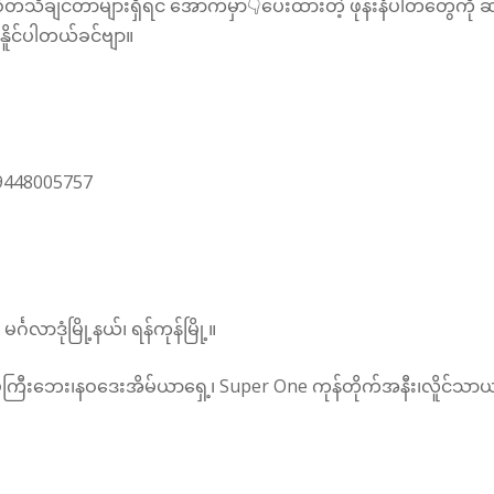
သိချင်တာများရှိရင် အောက်မှာ👇ပေးထားတဲ့ ဖုန်းနံပါတ်တွေကို ဆက်သ
ှုနိူင်ပါတယ်ခင်ဗျာ။
09448005757
္ဂလာဒုံမြို့နယ်၊ ရန်ကုန်မြို့။
ြီးဘေး၊နဝဒေးအိမ်ယာရှေ့၊ Super One ကုန်တိုက်အနီး၊လိူင်သာယာမြ