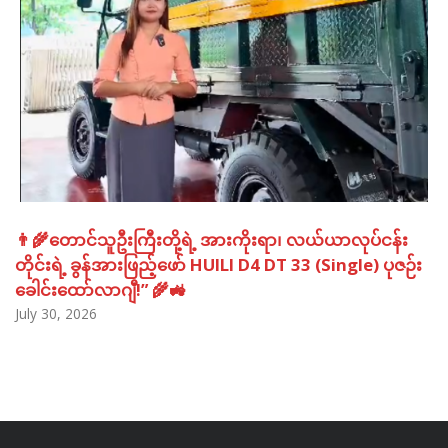
👨‍🌾တောင်သူဦးကြီးတို့ရဲ့ အားကိုးရာ၊ လယ်ယာလုပ်ငန်း
တိုင်းရဲ့ ခွန်အားဖြည့်ဖော် HUILI D4 DT 33 (Single) ပုဇဉ်း
ခေါင်းထော်လာဂျီ!” 🌾🚜
July 30, 2026