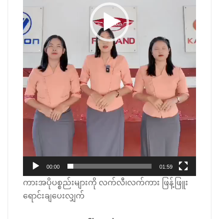
00:00
01:59
ကားအပိုပစ္စည်းများကို လက်လီ၊လက်ကား ဖြန့်ဖြူး
ရောင်းချပေးလျှက်