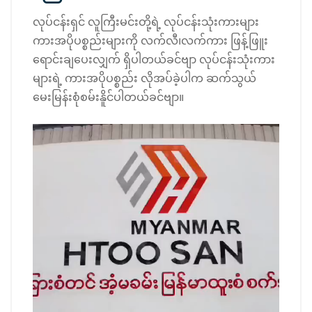
လုပ်ငန်းရှင် လူကြီးမင်းတို့ရဲ့ လုပ်ငန်းသုံးကားများ
ကားအပိုပစ္စည်းများကို လက်လီ၊လက်ကား ဖြန့်ဖြူး
ရောင်းချပေးလျှက် ရှိပါတယ်ခင်ဗျာ လုပ်ငန်းသုံးကား
များရဲ့ ကားအပိုပစ္စည်း လိုအပ်ခဲ့ပါက ဆက်သွယ်
မေးမြန်းစုံစမ်းနိူင်ပါတယ်ခင်ဗျာ။
Video
Player