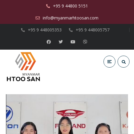
+95 9 44800 5151
info@myanmarhtoosan.com
+95 9 448005353
+95 9 448005757