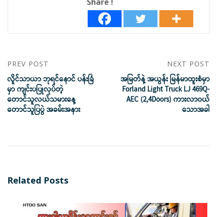
Share !
PREV POST
NEXT POST
လိူင်သာယာ ဘုရင်နောင် ပန်းခြံ
အမြတ်နဲ့ အယွန်း မြန်မာထူးစံမှာ
မှာ ကျင်းပပြုလုပ်တဲ့
Forland Light Truck LJ 469Q-
တောင်သူလယ်သမားနေ့
AEC (2,4Doors) ကားလာဝယ်
တောင်သူပြပွဲ အခမ်းအနား
သောအခါ
Related Posts