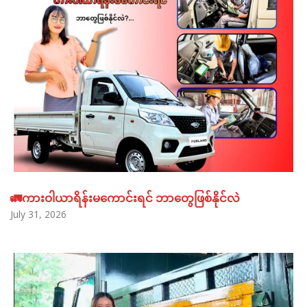
🚛ကားဝါယာရိန်းမကောင်းရင် ဘာတွေဖြစ်နိုင်လဲ
July 31, 2026