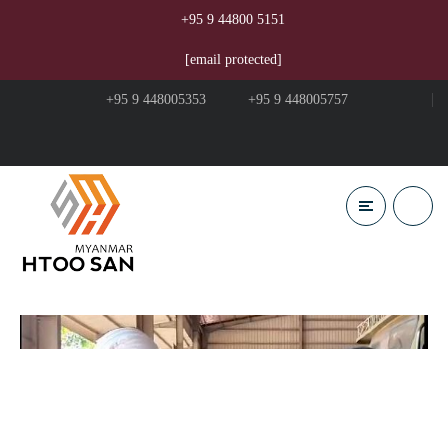
+95 9 44800 5151
[email protected]
+95 9 448005353
+95 9 448005757