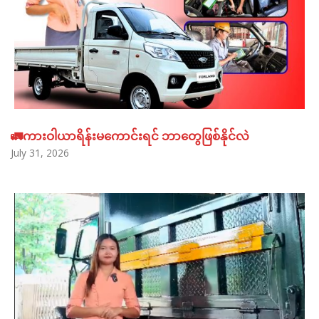
🚛ကားဝါယာရိန်းမကောင်းရင် ဘာတွေဖြစ်နိုင်လဲ
July 31, 2026