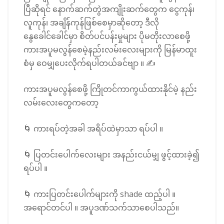
ပြီဆိုရင် နောက်ဆက်တွဲအကျိုးဆက်တွေက ငွေကုန်၊
လူကုန်၊ အချိန်ကုန်ဖြစ်စေမှာဆိုတော့ ဒီလို
နွေခေါင်ခေါင်မှာ စိတ်ပင်ပန်းမှုများ ပိုမတိုးလာစေဖို့
ကားအပူမလွန်စေမဲ့နည်းလမ်းလေးများကို မြန်မာထူး
စံမှ ဝေမျှပေးလိုက်ရပါတယ်ခင်ဗျာ ။ ✍️
ကားအပူမလွန်စေဖို့ ကြိုတင်ကာကွယ်ထားနိုင်မဲ့ နည်း
လမ်းလေးတွေကတော့
🌀 ကားရပ်တဲ့အခါ အရိပ်ထဲမှာသာ ရပ်ပါ ။
🌀 ပြတင်းပေါက်လေးများ အနည်းငယ်မျှ ဖွင့်ထားခဲ့၍
ရပ်ပါ ။
🌀 ကားပြတင်းပေါက်များကို shade ထည့်ပါ ။
အရောင်တင်ပါ ။ အပူဒဏ်သက်သာစေပါသည်။