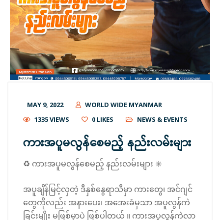
MAY 9, 2022
WORLD WIDE MYANMAR
1335 VIEWS
0
LIKES
NEWS & EVENTS
ကားအပူမလွန်စေမည့် နည်းလမ်းများ
♻️ ကားအပူမလွန်စေမည့် နည်းလမ်းများ ✳️
အပူချိန်မြင့်လှတဲ့ ဒီနှစ်နွေရာသီမှာ ကားတွေ၊ အင်ဂျင်
တွေကိုလည်း အနားပေး၊ အအေးခံမှသာ အပူလွန်ကဲ
ခြင်းမျိုး မဖြစ်မှာပဲ ဖြစ်ပါတယ် ။ ကားအပူလွန်ကဲလာ