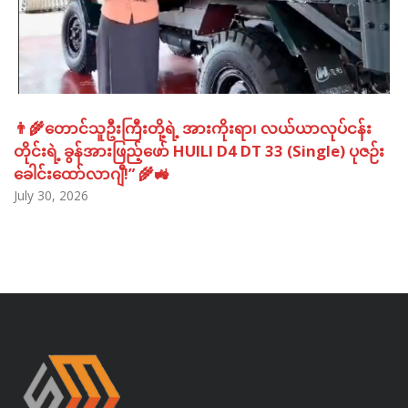
👨‍🌾တောင်သူဦးကြီးတို့ရဲ့ အားကိုးရာ၊ လယ်ယာလုပ်ငန်း
တိုင်းရဲ့ ခွန်အားဖြည့်ဖော် HUILI D4 DT 33 (Single) ပုဇဉ်း
ခေါင်းထော်လာဂျီ!” 🌾🚜
July 30, 2026