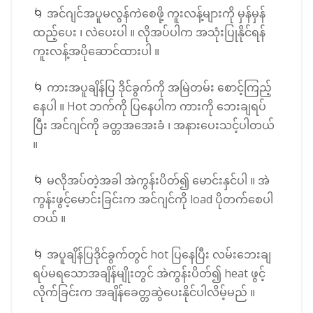
🌀 အင်ဂျင်အပူမလွန်ကဲစေဖို့ ကူးလန့်များကို မှန်မှန်
ထည့်ပေး ၊ လဲပေးပါ ။ လိုအပ်ပါက အသုံးပြုနိုင်ရန်
ကူးလန့်အပိုဆောင်ထားပါ ။
🌀 ကားအပူချိန်ပြ ဒိုင်ခွက်ကို အမြဲတမ်း‌ စောင့်ကြည့်
နေပါ ။ Hot ဘက်ကို ပြနေပါက ကားကို ဘေးချရပ်
ပြီး အင်ဂျင်ကို ခတ္တအအေးခံ ၊ အနားပေးသင့်ပါတယ်
။
🌀 မလိုအပ်တဲ့အခါ အဲကွန်းပိတ်၍ မောင်းနှင်ပါ ။ အဲ
ကွန်းဖွင့်မောင်းခြင်းက အင်ဂျင်ကို load ပိုတက်စေပါ
တယ် ။
🌀 အပူချိန်ပြဒိုင်ခွက်တွင် hot ပြနေပြီး လမ်းဘေးချ
ရပ်မရသောအချိန်မျိုးတွင် အဲကွန်းပိတ်၍ heat ဖွင့်
လိုက်ခြင်းက အချိန်ခေတ္တဆွဲပေးနိုင်ပါလိမ့်မည် ။