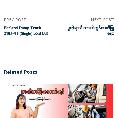
PREV POST
NEXT POST
𝐅𝐨𝐫𝐥𝐚𝐧𝐝 𝐃𝐮𝐦𝐩 𝐓𝐫𝐮𝐜𝐤
ပူတဲ့ရာသီ ကားအဲကွန်းသတိပြု
𝟐𝟏𝟎𝟓-𝟒𝐓 (𝐒𝐢𝐧𝐠𝐥𝐞) Sold Out
စရာ
Related Posts