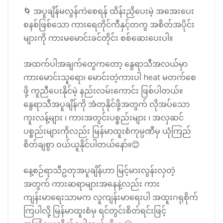
🌀 အပူချိန်မလွန်ကဲစေရန် ထိန်းညှိပေးမဲ့ အအေးပေး
စနစ်ဖြစ်သော ကားရေတိုင်ကီနှင့်တကွ အစိတ်အပိုင်း
များကို ကားမမောင်းခင်တိုင်း စစ်ဆေးပေးပါ။
အထက်ပါအချက်တွေကတော့ နွေရာသီအလယ်မှာ
ကားမောင်းသူရော၊ မောင်းတဲ့ကားပါ heat မတက်စေ
ဖို့ ကူညီပေးနိုင်မဲ့ နည်းလမ်းကောင်း ဖြစ်ပါတယ်။
နွေရာသီအပူချိန်ကို အံတုနိုင်ဖို့အတွက် လိုအပ်သော
ကူးလန့်များ ၊ ကားအတွင်းပစ္စည်းများ ၊ အလှဆင်
ပစ္စည်းများကိုလည်း မြန်မာထူးစံကုမ္ပဏီမှ ယုံကြည်
စိတ်ချစွာ ဝယ်ယူနိုင်ပါတယ်နော်။😊
နေ့စဉ်ရာသီဥတုအပူချိန်ဟာ မြင့်မားလွန်းလှတဲ့
အတွက် ကားဆရာများအနေနဲ့လည်း ကား
ကျန်းမာရေးသာမက လူကျန်းမာရေးပါ အထူးဂရုစိုက်
ကြပါလို့ မြန်မာထူးစံမှ ရင်တွင်းစိတ်ရင်းဖြင့်