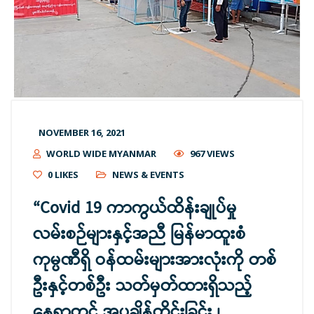
NOVEMBER 16, 2021
WORLD WIDE MYANMAR
967 VIEWS
0
LIKES
NEWS & EVENTS
“Covid 19 ကာကွယ်ထိန်းချုပ်မှု
လမ်းစဉ်များနှင့်အညီ မြန်မာထူးစံ
ကုမ္ပဏီရှိ ဝန်ထမ်းများအားလုံးကို တစ်
ဦးနှင့်တစ်ဦး သတ်မှတ်ထားရှိသည့်
နေရာတွင် အပူချိန်တိုင်းခြင်း ၊