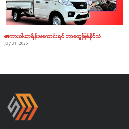
🚛ကားဝါယာရိန်းမကောင်းရင် ဘာတွေဖြစ်နိုင်လဲ
July 31, 2026