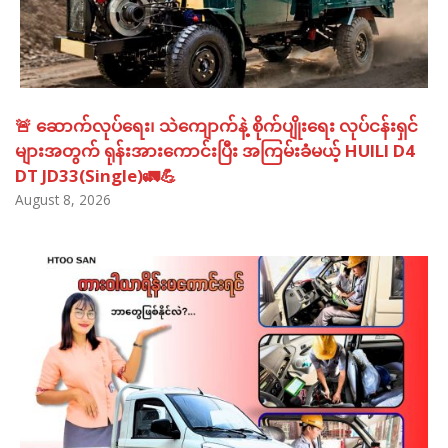
🚨 ဆောက်လုပ်ရေး၊ သဲကျောက်နဲ့ စိုက်ပျိုးရေး လုပ်ငန်းရှင်
များအတွက် ရုန်းအားကောင်းပြီး အကြမ်းခံမယ့် HUILI D4
DT JD33(Single)🚛💪
August 8, 2026