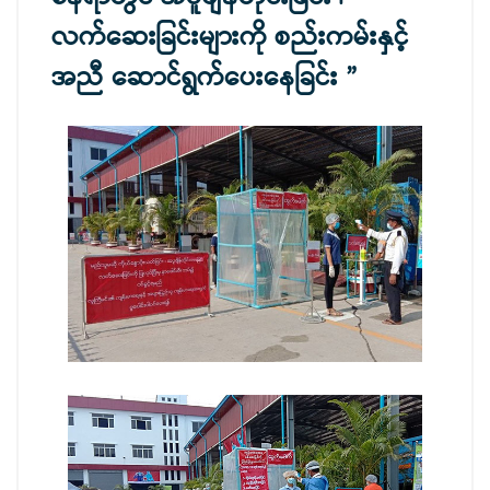
လက်ဆေးခြင်းများကို စည်းကမ်းနှင့်
အညီ ဆောင်ရွက်ပေးနေခြင်း ”