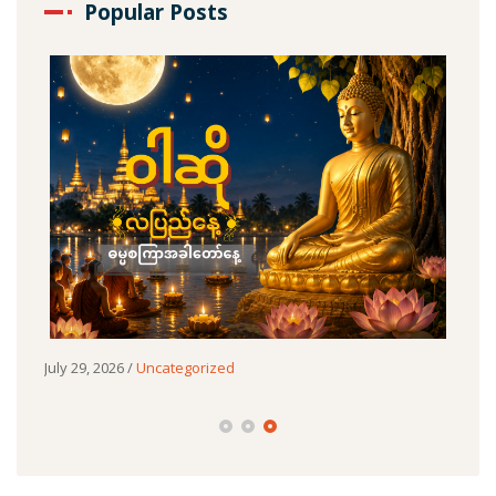
Popular Posts
July 29, 2026
/
Uncategorized
July 
🚛က