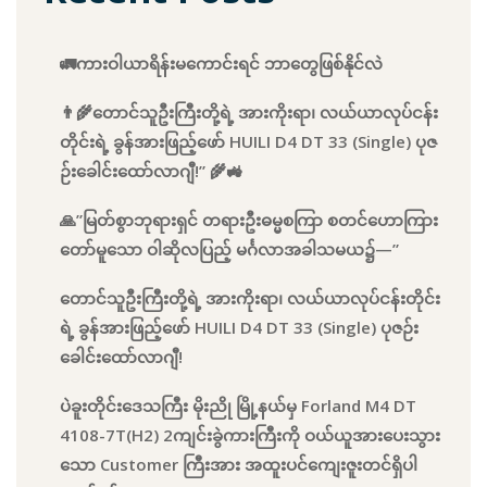
🚛ကားဝါယာရိန်းမကောင်းရင် ဘာတွေဖြစ်နိုင်လဲ
👨‍🌾တောင်သူဦးကြီးတို့ရဲ့ အားကိုးရာ၊ လယ်ယာလုပ်ငန်း
တိုင်းရဲ့ ခွန်အားဖြည့်ဖော် HUILI D4 DT 33 (Single) ပုဇ
ဉ်းခေါင်းထော်လာဂျီ!” 🌾🚜
🙏”မြတ်စွာဘုရားရှင် တရားဦးဓမ္မစကြာ စတင်ဟောကြား
တော်မူသော ဝါဆိုလပြည့် မင်္ဂလာအခါသမယ၌—”
တောင်သူဦးကြီးတို့ရဲ့ အားကိုးရာ၊ လယ်ယာလုပ်ငန်းတိုင်း
ရဲ့ ခွန်အားဖြည့်ဖော် HUILI D4 DT 33 (Single) ပုဇဉ်း
ခေါင်းထော်လာဂျီ!
ပဲခူးတိုင်းဒေသကြီး မိုးညို မြို့နယ်မှ Forland M4 DT
4108-7T(H2) 2ကျင်းခွဲကားကြီးကို ဝယ်ယူအားပေးသွား
သော Customer ကြီးအား အထူးပင်ကျေးဇူးတင်ရှိပါ