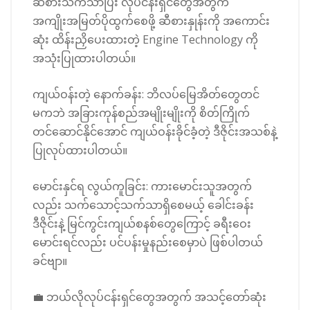
ဆီစားသက်သာပြီး လုပ်ငန်းရှင်တွေအတွက်
အကျိုးအမြတ်ပိုထွက်စေဖို့ ဆီစားနှုန်းကို အကောင်း
ဆုံး ထိန်းညှိပေးထားတဲ့ Engine Technology ကို
အသုံးပြုထားပါတယ်။
ကျယ်ဝန်းတဲ့ နောက်ခန်း: ဘိလပ်မြေအိတ်တွေတင်
မကဘဲ အခြားကုန်စည်အမျိုးမျိုးကို စိတ်ကြိုက်
တင်ဆောင်နိုင်အောင် ကျယ်ဝန်းခိုင်ခံ့တဲ့ ဒီဇိုင်းအသစ်နဲ့
ပြုလုပ်ထားပါတယ်။
မောင်းနှင်ရ လွယ်ကူခြင်း: ကားမောင်းသူအတွက်
လည်း သက်သောင့်သက်သာရှိစေမယ့် ခေါင်းခန်း
ဒီဇိုင်းနဲ့ မြင်ကွင်းကျယ်စနစ်တွေကြောင့် ခရီးဝေး
မောင်းရင်လည်း ပင်ပန်းမှုနည်းစေမှာပဲ ဖြစ်ပါတယ်
ခင်ဗျာ။
💼 ဘယ်လိုလုပ်ငန်းရှင်တွေအတွက် အသင့်တော်ဆုံး