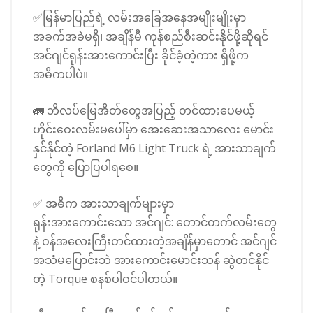
✅မြန်မာပြည်ရဲ့ လမ်းအခြေအနေအမျိုးမျိုးမှာ
အခက်အခဲမရှိ၊ အချိန်မီ ကုန်စည်စီးဆင်းနိုင်ဖို့ဆိုရင်
အင်ဂျင်ရုန်းအားကောင်းပြီး ခိုင်ခံ့တဲ့ကား ရှိဖို့က
အဓိကပါပဲ။
🚛 ဘိလပ်မြေအိတ်တွေအပြည့် တင်ထားပေမယ့်
ဟိုင်းဝေးလမ်းမပေါ်မှာ အေးဆေးအသာလေး မောင်း
နှင်နိုင်တဲ့ Forland M6 Light Truck ရဲ့ အားသာချက်
တွေကို ပြောပြပါရစေ။
✅ အဓိက အားသာချက်များမှာ
ရုန်းအားကောင်းသော အင်ဂျင်: တောင်တက်လမ်းတွေ
နဲ့ ဝန်အလေးကြီးတင်ထားတဲ့အချိန်မှာတောင် အင်ဂျင်
အသံမပြောင်းဘဲ အားကောင်းမောင်းသန် ဆွဲတင်နိုင်
တဲ့ Torque စနစ်ပါဝင်ပါတယ်။