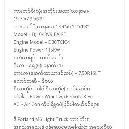
ကားတစ်စီးလုံးအတိုင်းအတာ(လxနxမ)-
19’7″x7’3″x6’3″
ကားဘော်ဒီ(လxနxမ)-13’9″x6’11″x1’8″
Model – BJ1043V9JEA-FE
Engine Model – D30TCIC4
Engine Power-115KW
စတီယာရင် – ဘယ်မောင်း
ဂီယာ – ရှေ့(6)၊ နောက် (1)
တာယာ (နောက်တာယာနှစ်ထပ်) – 7.50R16LT
လောင်စာဆီ – ဒီဇယ်
စီယာတိုင် – ပါဝါစီယာတိုင်(ဘယ်မောင်း)
တံခါး – Power Window, (Remote Key)
AC – Air Con တို့ပါရှိမှာပဲဖြစ်ပါတယ်ခင်ဗျာ။
ဒီ Forland M6 Light Truck ကားကြီးရဲ့
အရည်အသွေးနဲ့ ဝန်ဆောင်မှုအကြောင်း အသေးစိတ်