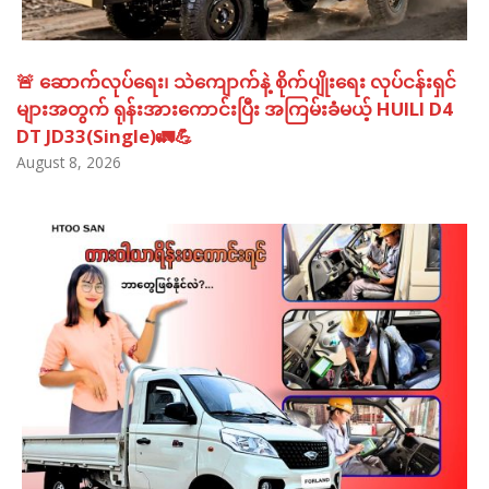
🚨 ဆောက်လုပ်ရေး၊ သဲကျောက်နဲ့ စိုက်ပျိုးရေး လုပ်ငန်းရှင်
များအတွက် ရုန်းအားကောင်းပြီး အကြမ်းခံမယ့် HUILI D4
DT JD33(Single)🚛💪
August 8, 2026