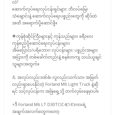
လဲ?
ဆောက်လုပ်ရေးလုပ်ငန်းရှင်များ: ဘိလပ်မြေ၊
သံချောင်းနဲ့ ဆောက်လုပ်ရေးပစ္စည်းတွေကို ဆိုဒ်ထဲ
အထိ အရောက်ပို့ဆောင်ဖို့။
🔶ကုန်စုံဆိုင်ကြီးများနှင့် ကုန်သည်များ၊ ခရီးဝေး
ကုန်စည်ပို့ဆောင်ရေးလုပ်ငန်းများ၊
အိမ်ပြောင်း/ပရိဘောဂ လုပ်ငန်းများ: ပစ္စည်းအများ
အပြားကို တစ်ခေါက်တည်းနဲ့ စနစ်တကျ သယ်ယူချင်
သူများအတွက်။
💪 အလုပ်လည်းဒဏ်ခံ၊ လူလည်းသက်သာ၊ အမြတ်
လည်းရှာပေးနိုင်တဲ့ Forland M6 Light Truck နဲ့ဆို
ရင် သင့်လုပ်ငန်းက အမြဲရှေ့သို့ တက်လှမ်းနေမှာပါ။
⚡ဒီ Forland M6 LT D30TCIC4(14′)ကားရဲ့
အချက်အလက်တွေကတော့