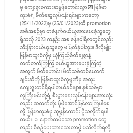
မှ ကျေးဇူးစကားဆုမွန်တောင်းလွှာ 💌 မြန်မာ
ထူးစံရဲ့ မိတ်ဆွေလုပ်ငန်းရှင်များကတော့
(25/11/2022)မှ (25/01/2023)ထိ promotion
အစီအစဥ်မှာ တခဲနက်ဝယ်ယူအားပေးခဲ့သူတွေ
ရှိသလို 2023 ကနဦး အစ ဇန်နဝါရီလတွင်လည်း
သီးခြားဝယ်ယူသူတွေ မပြတ်ခဲ့ပါဘူး။ ဒီလိုမျိုး
မြန်မာထူးစံကိုမှ ယုံကြည်စိတ်ချစွာနဲ့
တက်တက်ကြွကြွ ဝယ်ယူအားပေးခဲ့ကြတဲ့
အတွက် မိတ်ဟောင်း၊ မိတ်သစ်တစ်ယောက်
ချင်းဆီကို မြန်မာထူးစံကုမ္ပဏီမှ အထူး
ကျေးဇူးတင်ရှိရပါတယ်ခင်ဗျာ။ နှစ်သစ်မှာ
လူကြီးမင်းတို့ရဲ့ စီးပွားရေးလုပ်ငန်းများအားလုံး
လည်း ဆထက်တိုး ပိုမိုအောင်မြင်လာကြပါစေ
လို့ မြန်မာထူးစံမှ ဆုမွန်ကောင်း ပို့သလိုက်ရပါ
တယ်။ 🙏 နောက်ထပ်သော promotion တွေ
လည်း စီစဉ်ပေးထားသေးတာမို့ မသိလိုက်ရလို့