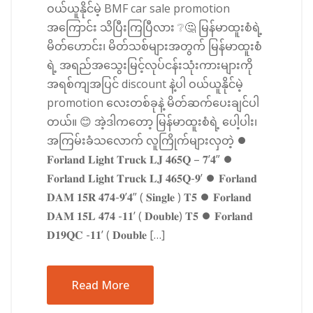
ဝယ်ယူနိုင်မဲ့ BMF car sale promotion
အကြောင်း သိပြီးကြပြီလား ❔🤔 မြန်မာထူးစံရဲ့
မိတ်ဟောင်း၊ မိတ်သစ်များအတွက် မြန်မာထူးစံ
ရဲ့ အရည်အသွေးမြင့်လုပ်ငန်းသုံးကားများကို
အရစ်ကျအပြင် discount နဲ့ပါ ဝယ်ယူနိုင်မဲ့
promotion လေးတစ်ခုနဲ့ မိတ်ဆက်ပေးချင်ပါ
တယ်။ 😊 အဲ့ဒါကတော့ မြန်မာထူးစံရဲ့ ပေါ့ပါး၊
အကြမ်းခံသလောက် လူကြိုက်များလှတဲ့ ⏺
𝐅𝐨𝐫𝐥𝐚𝐧𝐝 𝐋𝐢𝐠𝐡𝐭 𝐓𝐫𝐮𝐜𝐤 𝐋𝐉 𝟒𝟔𝟓𝐐 – 𝟕’𝟒” ⏺
𝐅𝐨𝐫𝐥𝐚𝐧𝐝 𝐋𝐢𝐠𝐡𝐭 𝐓𝐫𝐮𝐜𝐤 𝐋𝐉 𝟒𝟔𝟓𝐐-𝟗’ ⏺ 𝐅𝐨𝐫𝐥𝐚𝐧𝐝
𝐃𝐀𝐌 𝟏𝟓𝐑 𝟒𝟕𝟒-𝟗’𝟒” ( 𝐒𝐢𝐧𝐠𝐥𝐞 ) 𝐓𝟓 ⏺ 𝐅𝐨𝐫𝐥𝐚𝐧𝐝
𝐃𝐀𝐌 𝟏𝟓𝐋 𝟒𝟕𝟒 -𝟏𝟏’ ( 𝐃𝐨𝐮𝐛𝐥𝐞) 𝐓𝟓 ⏺ 𝐅𝐨𝐫𝐥𝐚𝐧𝐝
𝐃𝟏𝟗𝐐𝐂 -𝟏𝟏’ ( 𝐃𝐨𝐮𝐛𝐥𝐞 […]
Read More