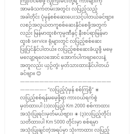
ကြုံးဝင်စေဖို့ လူကြီးမင်းတို့ရဲ့ ကားများကို
အာမခံသက်တမ်းအတွင်း လပြည့်သည့်
အခါတိုင်း ပုံမှန်စစ်ဆေးပေးသင့်ပါတယ်ခင်ဗျာ။
လစဉ်အလွယ်တကူစစ်ဆေးနိုင်စေဖို့အတွက်
လည်း မြန်မာထူးစံကုမ္ပဏီနှင့် နီးစပ်ရာမြန်မာ
ထူးစံ service ရုံများတွင် လပြည့်စစ်ဆေး
ပြုပြင်နိုင်ပါတယ်။ လပြည့်စစ်ဆေးခံယူဖို့ မမေ့
မလျော့ရလေအောင် အောက်ပါကဗျာလေးနဲ့
အတူလည်း ယှဉ်တွဲ၊ မှတ်သားထားနိုင်ပါတယ်
ခင်ဗျာ။ 😊
———————————————————
—————– “လပြည့်ပုံမှန် စစ်ကြစို့” ☀️
လပြည့်စစ်ရန်မမေ့ဖို့ရာ ကားဝယ်ရက်စွဲ
မှတ်ထားပါ (၁)လပြည့် Km 2000 စစ်ကာထား
အသုံးပြုရင်းမှတ််မယ်ဗျား၊ ☀️ (၃)လပြည့်တိုင်း
သတိထားပါ Km 5000 တိုင်းမှာ စစ်ရမှာ
အသုံးပြုချင်တဲ့အရပ်မှာ သုံးကာထား လပြည့်