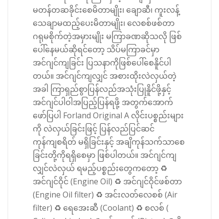
မတန်တဆခိုင်းစေမိတာမျိုး၊ ချောဆီ၊ ကူးလန့်
သေချာမထည့်ပေးမိတာမျိုး၊ လေစစ်ဖစ်တာ
ဂရုမစိုက်တဲ့အမှားမျိုး မကြာခဏဆိုသလို ဖြစ်
ပေါ်နေမယ်ဆိုရင်တော့ သိပ်မကြာခင်မှာ
အင်ဂျင်ကျခြင်း ပြသနာကိုဖြစ်ပေါ်စေနိူင်ပါ
တယ်။ အင်ဂျင်ကျလျှင် အစားထိုးလဲလှယ်တဲ့
အခါ ကြာရှည်စွာပြန်လည်အသုံးပြုနိူင်ဖို့နှင့်
အင်ဂျင်ပါဝါအပြည့်ပြန်ရဖို့ အတွက်အောက်
ဖော်ပြပါ Forland Original A လိုင်းပစ္စည်းများ
ကို လဲလှယ်ခြင်းဖြင့် ပြန်လည်ပြင်ဆင်
ကုန်ကျစရိတ် မရှိခြင်းနှင့် အချိကုန်သက်သာစေ
ခြင်းတို့ကိုရရှိစေမှာ ဖြစ်ပါတယ်။ အင်ဂျင်ကျ
လျှင်လဲလှယ် ရမည့်ပစ္စည်းတွေကတော့ ♻️
အင်ဂျင်ဝိုင် (Engine Oil) ♻️ အင်ဂျင်ဝိုင်ဖစ်တာ
(Engine Oil filter) ♻️ အင်းလတ်လေစစ် (Air
filter) ♻️ ရေအေးဆီ (Coolant) ♻️ စလစ် (