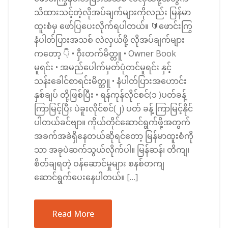
သိထားသင့်တဲ့လိုအပ်ချက်များကိုလည်း မြန်မာ
ထူးစံမှ ဖော်ပြပေးလိုက်ရပါတယ်။ 🔰ဖောင်းကြွ
နံပါတ်ပြားအသစ် လဲလှယ်ဖို့ လိုအပ်ချက်များ
ကတော့ 👇 • ဝှီးတက်မိတ္တူ • Owner Book
မူရင်း • အမည်ပေါက်မှတ်ပုံတင်မူရင်း နှင့်
သန်းခေါင်စာရင်းမိတ္တူ • နံပါတ်ပြားအဟောင်း
နှစ်ချပ် တို့ဖြစ်ပြီး • ရန်ကုန်လိုင်စင်(၁ )ပတ်ခန့်
ကြာမြင့်ပြီး ပဲခူးလိုင်စင်(၂) ပတ် ခန့် ကြာမြင့်နိုင်
ပါတယ်ခင်ဗျာ။ ကိုယ်တိုင်ဆောင်ရွက်ဖို့အတွက်
အခက်အခဲရှိနေတယ်ဆိုရင်တော့ မြန်မာထူးစံကို
သာ အခုပဲဆက်သွယ်လိုက်ပါ။ မြန်ဆန်၊ တိကျ၊
စိတ်ချရတဲ့ ဝန်ဆောင်မှုများ စနစ်တကျ
ဆောင်ရွက်ပေးနေပါတယ်။ […]
Read More