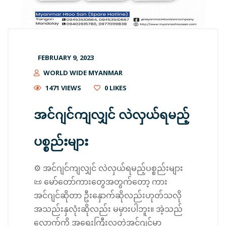
FEBRUARY 9, 2023
WORLD WIDE MYANMAR
1471 VIEWS
0
LIKES
အင်ဂျင်ကျလျှင် လဲလှယ်ရမည့်
ပစ္စည်းများ
⚙️ အင်ဂျင်ကျလျှင် လဲလှယ်ရမည့်ပစ္စည်းများ
📜 မော်တော်ကားတွေအတွက်တော့ ကား
အင်ဂျင်ဆိုတာ ဦးနှောက်ဆိုလည်းဟုတ်သလို
အသည်းနှလုံးဆိုလည်း မမှားပါဘူး။ အဲ့သည်
လောက်ကို အရေးကြီးလှတဲ့အင်ဂျင်မှာ