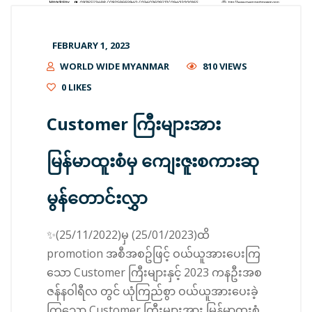
FEBRUARY 1, 2023
WORLD WIDE MYANMAR
810 VIEWS
0
LIKES
Customer ကြီးများအား
မြန်မာထူးစံမှ ကျေးဇူးစကားဆု
မွန်တောင်းလွှာ
✨(25/11/2022)မှ (25/01/2023)ထိ
promotion အစီအစဥ်ဖြင့် ဝယ်ယူအားပေးကြ
သော Customer ကြီးများနှင့် 2023 ကနဦးအစ
ဇန်နဝါရီလ တွင် ယုံကြည်စွာ ဝယ်ယူအားပေးခဲ့
ကြသော Customer ကြီးများအား မြန်မာထူးစံ