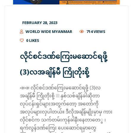
FEBRUARY 28, 2023
WORLD WIDE MYANMAR
714 VIEWS
0
LIKES
လိုင်စင်ဒဏ်ကြေးမဆောင်ရဖို့
(3)လအချိန်မီ ကြိုတိုးစို့
📣📣 လိုင်စင်ဒဏ်ကြေးမဆောင်ရဖို့ (3)လ
အချိန်မီ ကြိုတိုးစို့ ❕❕❕ နှစ်သစ်ချိန်ခါဆိုတာ
လုပ်ငန်းရှင်များအတွက်တော့ အတော်ကို
အလုပ်များလှပါတယ်။ ဒီလိုအချိန်မျိုးမှာမှ ကား
လိုင်စင်က သက်တမ်းကုန်ခါနီးနေတာတေွ ၊
ရက်လွန်ဒဏ်ကြေး ပေးဆောင်ရမှာတွေ