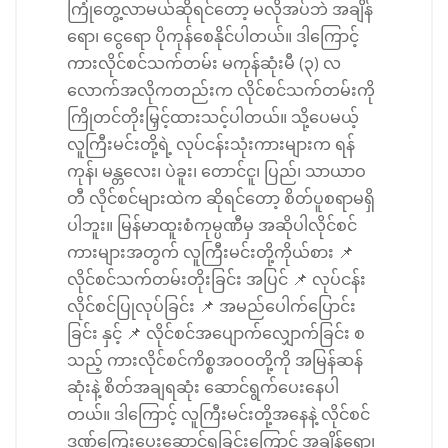
ကြုံတွေ့လာမယ်ဆိုရင်တော့ မလိုအပ်ဘဲ အချိန်
ရော၊ ငွေရော ပိုကုန်စေနိုင်ပါတယ်။ ဒါကြောင့်
ကားလိုင်စင်သက်တမ်း မကုန်ဆုံးမီ (၃) လ
လောက်အလိုကတည်းက လိုင်စင်သက်တမ်းကို
ကြိုတင်တိုးမြှင့်ထားသင့်ပါတယ်။ သို့ပေမယ့်
လူကြီးမင်းတို့ရဲ့ လုပ်ငန်းသုံးကားများက ရန်
ကုန်၊ မန္တလေး၊ ပဲခူး၊ တောင်ငူ၊ ပြည်၊ သာယာဝ
တီ လိုင်စင်များထဲက ဆိုရင်တော့ စိတ်ပူစရာမရှိ
ပါဘူး။ မြန်မာထူးစံကုမ္ပဏီမှ အဆိုပါလိုင်စင်
ကားများအတွက် လူကြီးမင်းတို့ကိုယ်စား 📌
လိုင်စင်သက်တမ်းတိုးခြင်း အပြင် 📌 လုပ်ငန်း
လိုင်စင်ပြုလုပ်ခြင်း 📌 အမည်ပေါက်ပြောင်း
ခြင်း နှင့် 📌 လိုင်စင်အပျောက်လျှောက်ခြင်း စ
သည့် ကားလိုင်စင်ကိစ္စအဝဝတို့ကို အမြန်ဆန်
ဆုံးနဲ့ စိတ်အချရဆုံး ဆောင်ရွက်ပေးနေပါ
တယ်။ ဒါကြောင့် လူကြီးမင်းတို့အနေနဲ့ လိုင်စင်
ဒဏ်ကြေးပေးဆောင်ရခြင်းကြောင့် အချိန်ရော၊