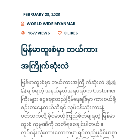
FEBRUARY 23, 2023
WORLD WIDE MYANMAR
1677 VIEWS
0
LIKES
မြန်မာထူးစံမှာ ဘယ်ကား
အကြိုက်ဆုံးလဲ
မြန်မာထူးစံမှာ ဘယ်ကားအကြိုက်ဆုံးလဲ 🤗🤗
🤗 ချစ်ရတဲ့ အနယ်နယ်အရပ်ရပ်က Customer
ကြီးများ ငွေဈေးတည်ငြိမ်နေချိန်မှာ ကားဝယ်ဖို့
စဉ်းစားနေတယ်ဆိုရင် လုပ်ငန်းသုံးကားနဲ့
ပတ်သက်လို့ ခိုင်မာယုံကြည်စိတ်ချရတဲ့ မြန်မာ
ထူးစံ ကုမ္ပဏီကို သတိရစေချင်ပါတယ် ။
လုပ်ငန်းသုံးကားလောကမှာ ရပ်တည်မှုခိုင်မာစွာ