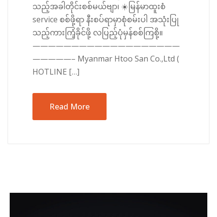
သည့်အခါတိုင်းစစ်မယ်ဗျာ၊ ☀️မြန်မာထူးစံ
service စစ်ဖို့ရာ နီးစပ်ရာမှာစုံစမ်းပါ အသုံးပြု
သည့်ကားကြံ့ခိုင်ဖို့ လပြည့်ပုံမှန်စစ်ကြစို့။
———————————————————
—————– Myanmar Htoo San Co.,Ltd (
HOTLINE […]
Read More