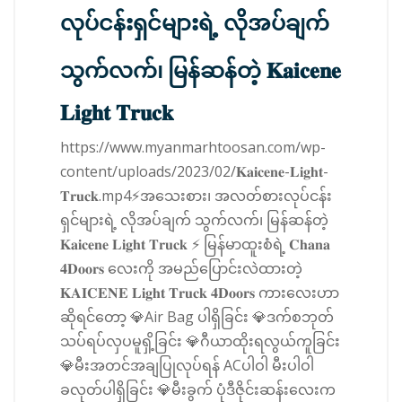
လုပ်ငန်းရှင်များရဲ့ လိုအပ်ချက်
သွက်လက်၊ မြန်ဆန်တဲ့ 𝐊𝐚𝐢𝐜𝐞𝐧𝐞
𝐋𝐢𝐠𝐡𝐭 𝐓𝐫𝐮𝐜𝐤
https://www.myanmarhtoosan.com/wp-
content/uploads/2023/02/𝐊𝐚𝐢𝐜𝐞𝐧𝐞-𝐋𝐢𝐠𝐡𝐭-
𝐓𝐫𝐮𝐜𝐤.mp4⚡️အသေးစား၊ အလတ်စားလုပ်ငန်း
ရှင်များရဲ့ လိုအပ်ချက် သွက်လက်၊ မြန်ဆန်တဲ့
𝐊𝐚𝐢𝐜𝐞𝐧𝐞 𝐋𝐢𝐠𝐡𝐭 𝐓𝐫𝐮𝐜𝐤 ⚡️ မြန်မာထူးစံရဲ့ 𝐂𝐡𝐚𝐧𝐚
𝟒𝐃𝐨𝐨𝐫𝐬 လေးကို အမည်ပြောင်းလဲထားတဲ့
𝐊𝐀𝐈𝐂𝐄𝐍𝐄 𝐋𝐢𝐠𝐡𝐭 𝐓𝐫𝐮𝐜𝐤 𝟒𝐃𝐨𝐨𝐫𝐬 ကားလေးဟာ
ဆိုရင်တော့ 💎Air Bag ပါရှိခြင်း 💎ဒက်စဘုတ်
သပ်ရပ်လှပမူရှိ့ခြင်း 💎ဂီယာထိုးရလွယ်ကူခြင်း
💎မီးအတင်အချပြုလုပ်ရန် ACပါဝါ မီးပါဝါ
ခလုတ်ပါရှိခြင်း 💎မီးခွက် ပုံဒီဇိုင်းဆန်းလေးက