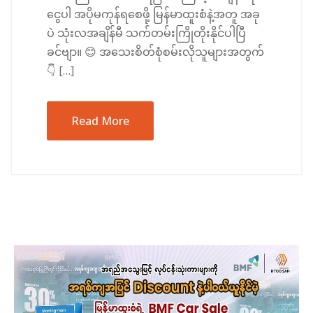
ငွေပါ အပိုမကုန်ရစေဖို့ မြန်မာထူးစံနဲ့အတူ အခု
ပဲ သုံးလအချိန်မီ သက်တမ်းကြိုတိုးနိုင်ပါပြီ
ခင်ဗျာ။ 😊 အသေးစိတ်စုံစမ်းလိုသူများအတွက်
👇 […]
Read More