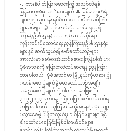
📣 ကားနံပါတ်ပြားဖောင်းကြွ အသစ်လဲရန်
မြန်မာထူးစံမှ အသိပေးချက် 🔔 မြန်မာထူးစံရဲ့
ချစ်ရတဲ့ လုပ်ငန်းရှင်မိတ်ဟောင်းမိတ်သစ်ကြီး
များခင်ဗျာ ..😊 ကုန်းလမ်းပို့ဆောင်ရေးညွှန်
ကြားမှုဦးစီးဌာန(က.ည.န)မှ သက်ဆိုင်ရာ
ကုန်းလမ်းပို့ဆောင်ရေးညွှန်ကြားမှုဦးစီးဌာနရုံး
များနှင့် ဆက်သွယ်၍ မော်တော်ယာဉ်များ
အားလုံးမှာ မော်တော်ယာဉ်ဖောင်းကြွနံပါတ်ပြား
ပုံစံအသစ်ကို ပြောင်းလဲတပ်ဆင်ရန် ညွှန်ကြား
ထားပါတယ်။ ပုံစံအသစ်မှာ မြို့နယ်ကိုယ်စားပြု
ဂဏန်းဖော်ပြချက်နဲ့ မော်တော်ယာဉ်အမျိုး
အမည်ဖော်ပြချက်တို့ ပါဝင်လာမှာဖြစ်ပြီး
၃၁.၃.၂၀၂၃ ရက်နေ့အပြီး ပြောင်းလဲတပ်ဆင်ရ
မှာဖြစ်ပါတယ်။ လူကြီးမင်းတို့အနေနဲ့ မေ့လျော့
မသွားစေဖို့ မြန်မာထူးစံမှ ချစ်ခြင်းများစွာဖြင့်
နှိုးဆော်ပေးရခြင်းဖြစ်ပါတယ်ခင်ဗျာ။
ဖောင်းကြွနံပါတ်ပြားအသစ် လဲလှယ်ဖို့အတွက်