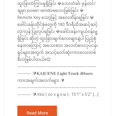
ထူးခြားဝံကြွားမူရှိခြင်း 💎ဘေးတံခါး မှန်တင်/
ချမှာ power windowလေးဖြစ်ခြင်း 💎
Remote Key သော့ဖြင့် အဝေးထိန်းရခြင်း 💎
ခေါင်းခန်းထိုင်ခုံတွေကို 180 ဒီဂရီထိအဆင့်ဆင့်
လှဲ/လှန် ပြုလုပ်ရခြင်း 💎ခေါင်းခန်းကျယ်ဝန်းမူ့
ရှိခြင်း ဆိုတဲ့ ထူးခြားချက်လေးများနဲ့ပါ ပြည့်စုံ
နေတာကြောင့် အသေးစား၊ အလတ်စားလုပ်ငန်း
ရှင်များအတွက် အသင့်တော်ဆုံးကားလေးတစ်
စီးပဲဖြစ်ပါတယ်။😊
———————————————————
———- 🔰𝐊𝐀𝐈𝐂𝐄𝐍𝐄 𝐋𝐢𝐠𝐡𝐭 𝐓𝐫𝐮𝐜𝐤 𝟒𝐃𝐨𝐨𝐫𝐬
ကားအချက်အလက်များ 🔰
———————————————————
———- 🔰ကား ( လ x န x မ ) : 15’1″ x 5’2″ […]
Read More