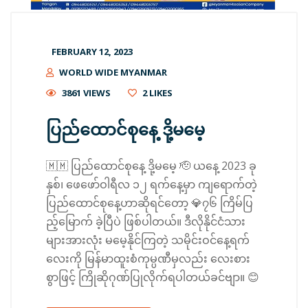
FEBRUARY 12, 2023
WORLD WIDE MYANMAR
3861 VIEWS
2
LIKES
ပြည်ထောင်စုနေ့ ဒို့မမေ့
🇲🇲 ပြည်ထောင်စုနေ့ ဒို့မမေ့ 🫡 ယနေ့ 2023 ခု
နှစ်၊ ဖေဖော်ဝါရီလ ၁၂ ရက်နေ့မှာ ကျရောက်တဲ့
ပြည်ထောင်စုနေ့ဟာဆိုရင်တော့ 💎၇၆ ကြိမ်ပြ
ည့်မြောက် ခဲ့ပြီပဲ ဖြစ်ပါတယ်။ ဒီလိုနိုင်ငံသား
များအားလုံး မမေ့နိုင်ကြတဲ့ သမိုင်းဝင်နေ့ရက်
လေးကို မြန်မာထူးစံကုမ္ပဏီမှလည်း လေးစား
စွာဖြင့် ကြိုဆိုဂုဏ်ပြုလိုက်ရပါတယ်ခင်ဗျာ။ 😊