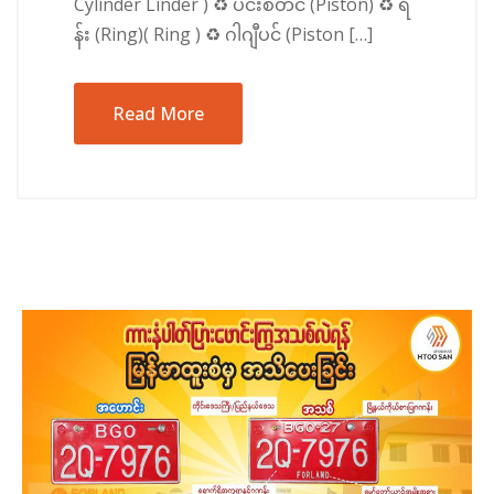
Cylinder Linder ) ♻️ ပင်းစတင် (Piston) ♻️ ရိ
န်း (Ring)( Ring ) ♻️ ဂါဂျီပင် (Piston […]
Read More