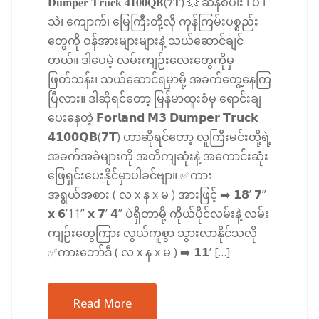
𝐃𝐮𝐦𝐩𝐞𝐫 𝐓𝐫𝐮𝐜𝐤 𝟒𝟏𝟎𝟎𝐐𝐁(𝟕𝐓) 💥 ဆန်စပါး ၊ ပဲ ၊
သဲ၊ ကျောက်၊ မြေကြီးတို့လို ကုန်ကြမ်းပစ္စည်း
တွေကို ဝန်အားများများနဲ့ သယ်ဆောင်ချင်
တယ်။ ဒါပေမဲ့ လမ်းကျဉ်းလေးတွေကိုမှ
ဖြတ်သန်း၊ သယ်ဆောင်ရမှာမို့ အခက်တွေ့နေကြ
ပြီလား။ ဒါဆိုရင်တော့ မြန်မာထူးစံမှ ရောင်းချ
ပေးနေတဲ့ 𝗙𝗼𝗿𝗹𝗮𝗻𝗱 𝗠𝟯 𝗗𝘂𝗺𝗽𝗲𝗿 𝗧𝗿𝘂𝗰𝗸
𝟰𝟭𝟬𝟬𝗤𝗕(𝟳𝗧) ဟာဆိုရင်တော့ လူကြီးမင်းတို့ရဲ့
အခက်အခဲများကို အတိကျဆုံးနဲ့ အကောင်းဆုံး
ဖြေရှင်းပေးနိုင်မှာပါခင်ဗျာ။ ✅ကား
အရွယ်အစား ( လ x န x မ ) အားဖြင့် ➡️ 𝟭𝟴’ 𝟳”
𝘅 𝟲’11” 𝘅 𝟳’ 𝟰” ပဲရှိတာမို့ ကိုယ်ပိုင်လမ်းနဲ့ လမ်း
ကျဉ်းတွေကြား လွယ်ကူစွာ သွားလာနိုင်သလို
✅ကားဘော်ဒီ ( လ x န x မ ) ➡️ 𝟭𝟭’ […]
Read More