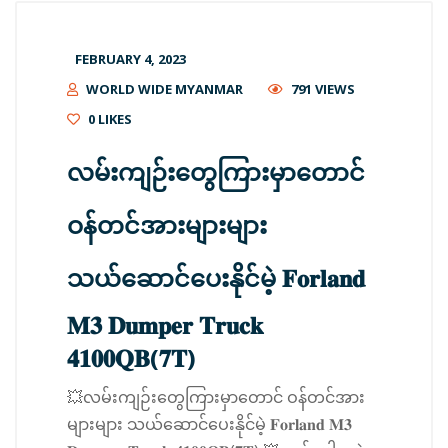
FEBRUARY 4, 2023
WORLD WIDE MYANMAR
791 VIEWS
0
LIKES
လမ်းကျဉ်းတွေကြားမှာတောင်
ဝန်တင်အားများများ
သယ်ဆောင်ပေးနိုင်မဲ့ 𝐅𝐨𝐫𝐥𝐚𝐧𝐝
𝐌𝟑 𝐃𝐮𝐦𝐩𝐞𝐫 𝐓𝐫𝐮𝐜𝐤
𝟒𝟏𝟎𝟎𝐐𝐁(𝟕𝐓)
💥လမ်းကျဉ်းတွေကြားမှာတောင် ဝန်တင်အား
များများ သယ်ဆောင်ပေးနိုင်မဲ့ 𝐅𝐨𝐫𝐥𝐚𝐧𝐝 𝐌𝟑