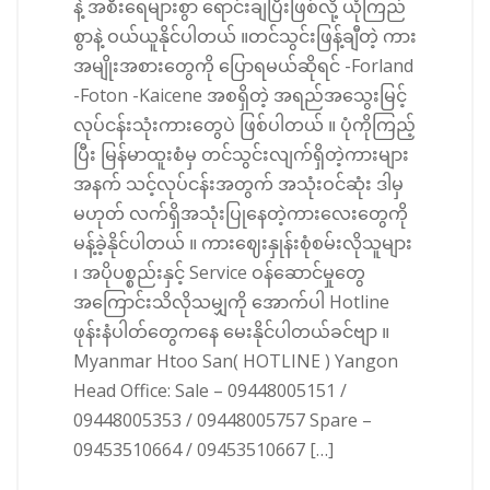
နဲ့ အစီးရေများစွာ ရောင်းချပြီးဖြစ်လို့ ယုံကြည်
စွာနဲ့ ဝယ်ယူနိုင်ပါတယ် ။တင်သွင်းဖြန့်ချီတဲ့ ကား
အမျိုးအစားတွေကို ပြောရမယ်ဆိုရင် -Forland
-Foton -Kaicene အစရှိတဲ့ အရည်အသွေးမြင့်
လုပ်ငန်းသုံးကားတွေပဲ ဖြစ်ပါတယ် ။ ပုံကိုကြည့်
ပြီး မြန်မာထူးစံမှ တင်သွင်းလျက်ရှိတဲ့ကားများ
အနက် သင့်လုပ်ငန်းအတွက် အသုံးဝင်ဆုံး ဒါမှ
မဟုတ် လက်ရှိအသုံးပြုနေတဲ့ကားလေးတွေကို
မန့်ခဲ့နိုင်ပါတယ် ။ ကားဈေးနှုန်းစုံစမ်းလိုသူများ
၊ အပိုပစ္စည်းနှင့် Service ဝန်ဆောင်မှုတွေ
အကြောင်းသိလိုသမျှကို အောက်ပါ Hotline
ဖုန်းနံပါတ်တွေကနေ မေးနိုင်ပါတယ်ခင်ဗျာ ။
Myanmar Htoo San( HOTLINE ) Yangon
Head Office: Sale – 09448005151 /
09448005353 / 09448005757 Spare –
09453510664 / 09453510667 […]