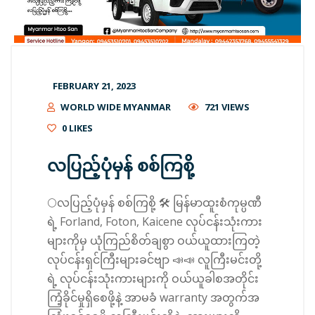
FEBRUARY 21, 2023
WORLD WIDE MYANMAR
721 VIEWS
0
LIKES
လပြည့်ပုံမှန် စစ်ကြစို့
🌕လပြည့်ပုံမှန် စစ်ကြစို့ 🛠 မြန်မာထူးစံကုမ္ပဏီ
ရဲ့ Forland, Foton, Kaicene လုပ်ငန်းသုံးကား
များကိုမှ ယုံကြည်စိတ်ချစွာ ဝယ်ယူထားကြတဲ့
လုပ်ငန်းရှင်ကြီးများခင်ဗျာ 📣📣 လူကြီးမင်းတို့
ရဲ့ လုပ်ငန်းသုံးကားများကို ဝယ်ယူခါစအတိုင်း
ကြံ့ခိုင်မှုရှိစေဖို့နဲ့ အာမခံ warranty အတွက်အ