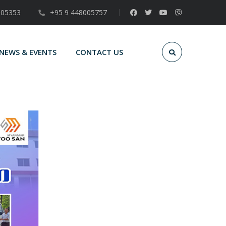
005353
+95 9 448005757
NEWS & EVENTS
CONTACT US