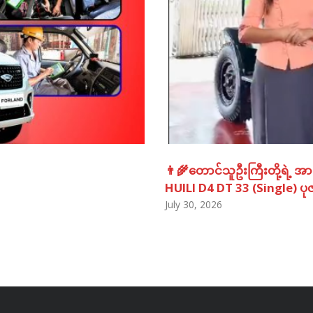
👨‍🌾တောင်သူဦးကြီးတို့ရဲ့ အာ
HUILI D4 DT 33 (Single) ပုဇ
July 30, 2026