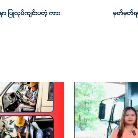
မှာ ပြုလုပ်ကျင်းပတဲ့ ကား
မှတ်မှတ်ရရ