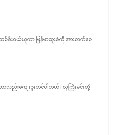
းပြီးတစ်စီးဝယ်ယူကာ မြန်မာထူးစံကို အားတက်စေ
ဝာာလည်းကျေးဇူးတင်ပါဝာယ်။ လူကြီးမင်းတို့