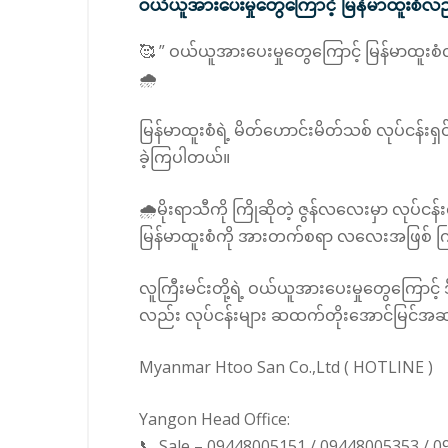
ဝယ်ယူအား‌ပေးမှုတွေကြောင့် မြန်မာထူးစံ
🥰 ” ဝယ်ယူအား‌ပေးမှုတွေကြောင့် မြန်မာထူ
🌧️
မြန်မာထူးစံရဲ့ မိတ်ဟောင်းမိတ်သစ် လုပ်ငန်း
ခဲ့ကြပါတယ်။
🌧️မိုးရာသီကို ကြိုဆိုတဲ့ ဇွန်လလေးမှာ လုပ်
မြန်မာထူးစံကို အားတက်စရာ လလေးအဖြစ် ကြို
လူကြီးမင်းတို့ရဲ့ ဝယ်ယူအားပေးမှုတွေကြော
လည်း လုပ်ငန်းများ ဆထက်တိုးအောင်မြင်အဆင
Myanmar Htoo San Co.,Ltd ( HOTLINE )
Yangon Head Office:
📞 Sale – 09448005151 / 09448005353 / 