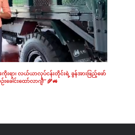
းကိုးရာ၊ လယ်ယာလုပ်ငန်းတိုင်းရဲ့ ခွန်အားဖြည့်ဖော်
ဉ်းခေါင်းထော်လာဂျီ!” 🌾🚜