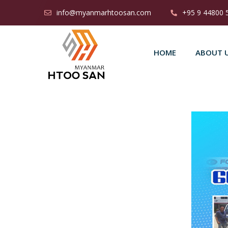
info@myanmarhtoosan.com
+95 9 44800 
HOME
ABOUT 