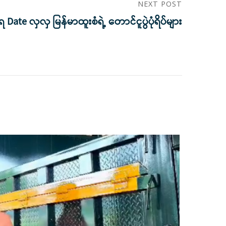
NEXT POST
 Date လှလှ မြန်မာထူးစံရဲ့ တောင်ငူပွဲပုံရိပ်များ