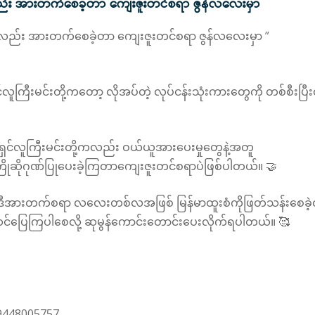
လည်း အားတက်စေခဲ့တာ ကျေးဇူးတင်စရာ ဇွန်လ‌လေးမှာ
းစံလည်း အားတက်စေခဲ့တာ ကျေးဇူးတင်စရာ ဇွန်လ‌လေးမှာ ”
ရှင်လူကြီးမင်းတို့ကတော့ လိုအပ်တဲ့ လုပ်ငန်းသုံးကားတွေကို တစ်စီ
ငန်းရှင်လူကြီးမင်းတို့ကလည်း ဝယ်ယူအားပေးမှုတွေနဲ့အတူ
ဆိုဂုဏ်​ပြု​​ပေးခဲ့ကြတာကျေးဇူးတင်စရာပဲဖြစ်ပါတယ်။ 🤝
င့် ဒီအားတက်စရာ လလေးတစ်လအဖြစ် မြန်မာထူးစံကိုဖြတ်သန်းစေခဲ့
်ပြေကြပါစေလို့ ဆုမွန်ကောင်းတောင်းပေးလိုက်ရပါတယ်။ 🥰
09448005757