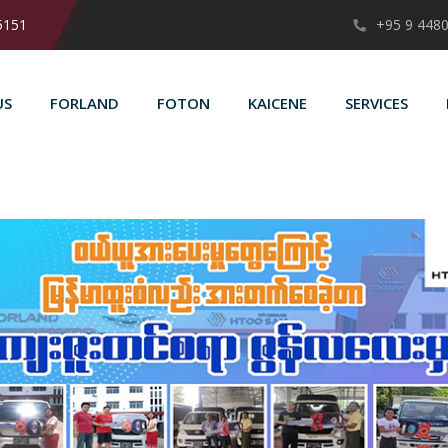
5151
+95 9 448
US
FORLAND
FOTON
KAICENE
SERVICES